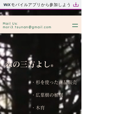
モバイルアプリから参加しよう
Mail Us:
mori3.tsunan@gmail.com
​森の三方よし
®︎
・杉を使った商品販売
・広葉樹の植樹
​・木育